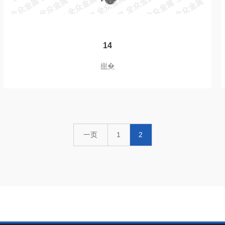
14
榭�
一页
1
2