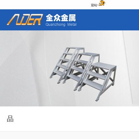
迎站~
品