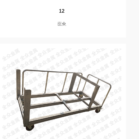
12
榭�