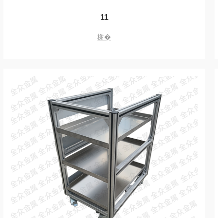
11
榭�