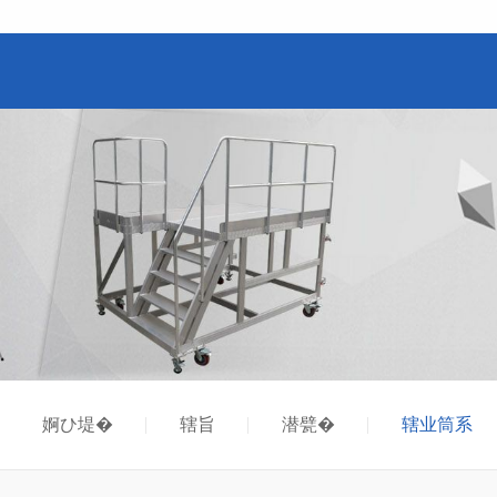
婀ひ堤�
辖旨
潜甓�
辖业筒系