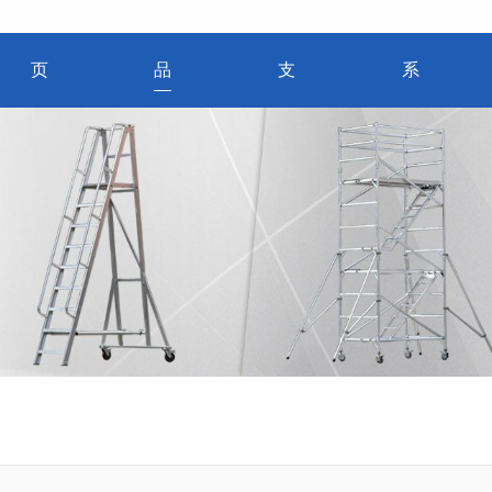
页
品
支
系