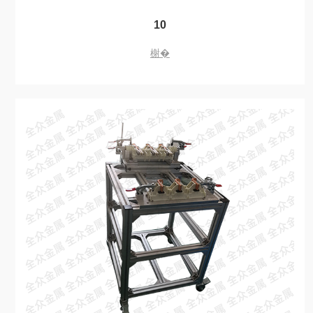
10
榭�